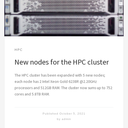
HPC
New nodes for the HPC cluster
The HPC cluster has been expanded with 5 new nodes;
each node has 2 Intel Xeon Gold 6238R @2.20GHz
processors and 512GB RAM. The cluster now sums up to 752
cores and 5.8TB RAM.
Published
October 5, 2021
by
admin