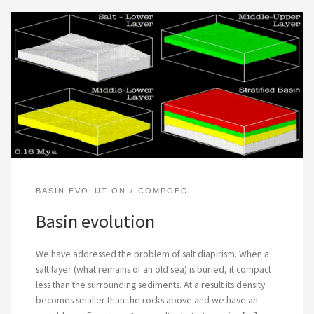
BASIN EVOLUTION
COMPGEO
Basin evolution
We have addressed the problem of salt diapirism. When a
salt layer (what remains of an old sea) is buried, it compact
less than the surrounding sediments. At a result its density
becomes smaller than the rocks above and we have an