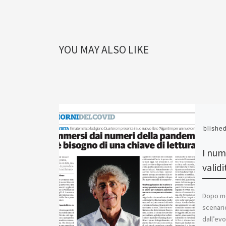
YOU MAY ALSO LIKE
Publishe
I num
validi
Dopo mes
scenari
dall’evo