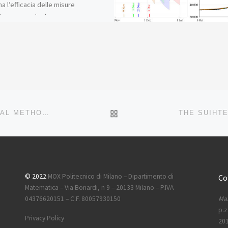
a l’efficacia delle misure
tive messe […]
BACK TO POST LIST
THE EPIMOX DASHBOARD PUBLISHED ON NUMERICAL METHODS IN BIOMEDICAL ENGINEERING
© 2022
MOX Politecnico di Milano – Dipartimento di
Co
Matematica – Via Bonardi, n 9 – 20133 Milano – P.IVA
Mai
04376620151 – C.F. 80057930150
p.z
Privacy Policy
201