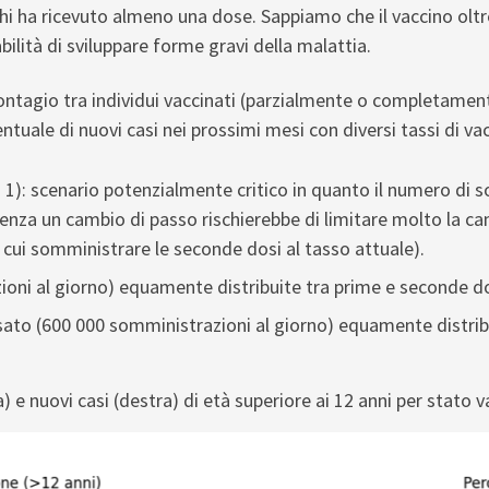
chi ha ricevuto almeno una dose. Sappiamo che il vaccino oltre
ilità di sviluppare forme gravi della malattia.
ontagio tra individui vaccinati (parzialmente o completament
ntuale di nuovi casi nei prossimi mesi con diversi tassi di va
 1): scenario potenzialmente critico in quanto il numero di s
enza un cambio di passo rischierebbe di limitare molto la 
 cui somministrare le seconde dosi al tasso attuale).
oni al giorno) equamente distribuite tra prime e seconde dos
to (600 000 somministrazioni al giorno) equamente distribu
) e nuovi casi (destra) di età superiore ai 12 anni per stato 