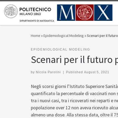
Skip to content
Home
»
Epidemiological Modeling
»
Scenari per il futu
EPIDEMIOLOGICAL MODELING
Scenari per il futuro
by
Nicola Parolini
|
Published
August 5, 2021
Negli scorsi giorni l’Istituto Superiore Sanità
quantificato la percentuale di vaccinati non
tra i nuovi casi, tra i ricoverati nei reparti e
popolazione over 12 non aveva ricevuto alcuna
almeno una dose. Alla stessa data, oltre il 7