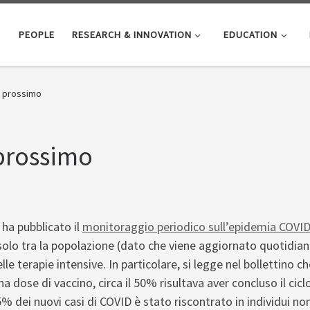
PEOPLE
RESEARCH & INNOVATION
EDUCATION
ro prossimo
 prossimo
 ha pubblicato il
monitoraggio periodico sull’epidemia COVI
 solo tra la popolazione (dato che viene aggiornato quotidia
 nelle terapie intensive. In particolare, si legge nel bollettino
 dose di vaccino, circa il 50% risultava aver concluso il cicl
5% dei nuovi casi di COVID è stato riscontrato in individui no