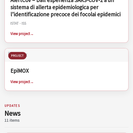
AlertCov – Dall’esperienza SARS-COV-2 a un
sistema di allerta epidemiologica per
l’identificazione precoce dei focolai epidemici
ISTAT - ISS
View project
PROJECT
EpiMOX
View project
UPDATES
News
11 items