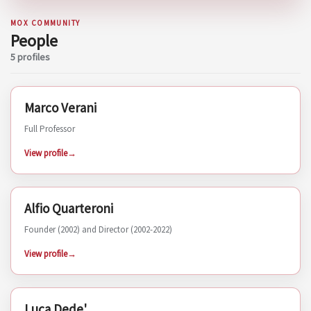
MOX COMMUNITY
People
5 profiles
Marco Verani
PERSON
Full Professor
View profile
Alfio Quarteroni
PERSON
Founder (2002) and Director (2002-2022)
View profile
Luca Dede'
PERSON