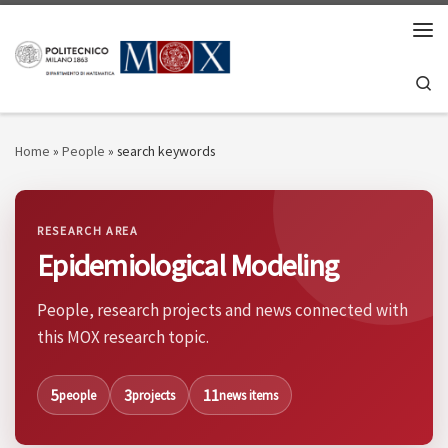
Skip to content
Men
Se
Home
»
People
»
search keywords
RESEARCH AREA
Epidemiological Modeling
People, research projects and news connected with
this MOX research topic.
5
3
11
people
projects
news items