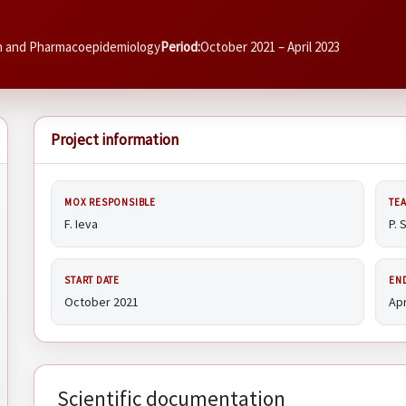
ch and Pharmacoepidemiology
Period:
October 2021 – April 2023
Project information
MOX RESPONSIBLE
TE
F. Ieva
P. 
START DATE
EN
October 2021
Apr
Scientific documentation