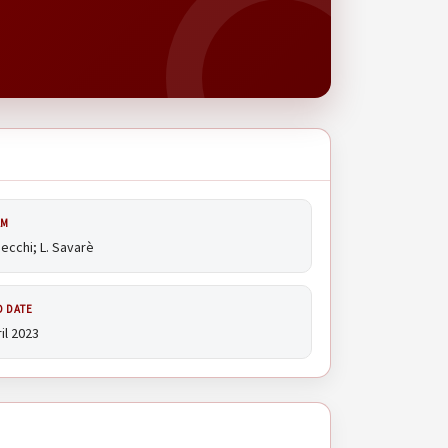
AM
Secchi; L. Savarè
D DATE
il 2023