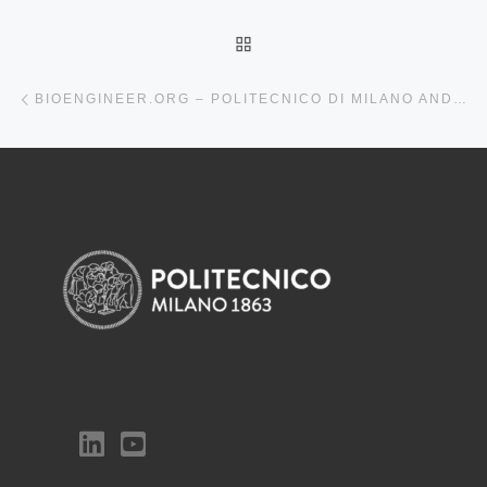
BACK TO POST LIST
Previous post
BIOENGINEER.ORG – POLITECNICO DI MILANO AND UNIVERSITÀ DI MILANO-BICOCCA AWARDED AN ERC SYNERGY GRANT ON NEXT-GENERATION NUMERICAL METHODS FOR SUSTAINABILITY CHALLENGES