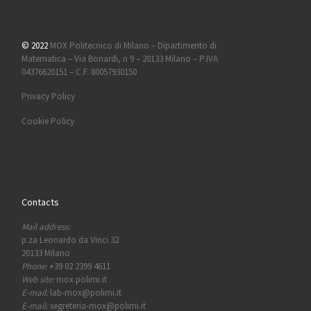
© 2022
MOX Politecnico di Milano – Dipartimento di
Matematica – Via Bonardi, n 9 – 20133 Milano – P.IVA
04376620151 – C.F. 80057930150
Privacy Policy
Cookie Policy
Contacts
Mail address:
p.za Leonardo da Vinci 32
20133 Milano
Phone:
+39 02 2399 4611
Web site:
mox.polimi.it
E-mail:
lab-mox@polimi.it
E-mail:
segreteria-mox@polimi.it